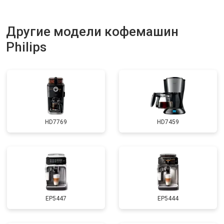
Другие модели кофемашин
Philips
HD7769
HD7459
EP5447
EP5444