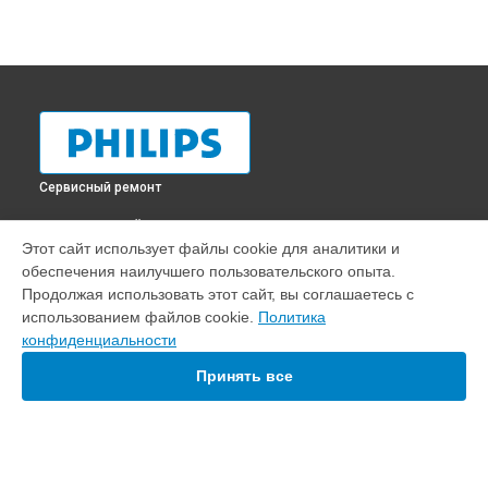
Сервисный ремонт
ВЫБЕРИ СВОЙ ГОРОД
Этот сайт использует файлы cookie для аналитики и
Ремонт жерновов кофемолки кофемашины EP5444 Philips
обеспечения наилучшего пользовательского опыта.
в
Краснодаре
Продолжая использовать этот сайт, вы соглашаетесь с
Ремонт жерновов кофемолки кофемашины EP5444 Philips
использованием файлов cookie.
Политика
в
Ростове-на-Дону
конфиденциальности
Ремонт жерновов кофемолки кофемашины EP5444 Philips
в
Нижнем Новгороде
Принять все
Ремонт жерновов кофемолки кофемашины EP5444 Philips
в
Новосибирске
Ремонт жерновов кофемолки кофемашины EP5444 Philips
в
Челябинске
Ремонт жерновов кофемолки кофемашины EP5444 Philips