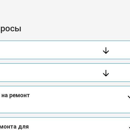
просы
 на ремонт
емонта для