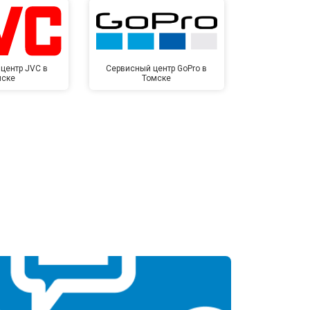
центр JVC в
Сервисный центр GoPro в
Сервисный ц
мске
Томске
То