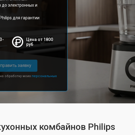
 до электронных и
ilips для гарантии
3-
Цена от 1800
руб
править заявку
 на обработку моих
персональных
кухонных комбайнов Philips