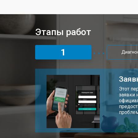
Этапы работ
1
Диагно
Заяв
Этот пе
заявки 
официал
предост
пробле