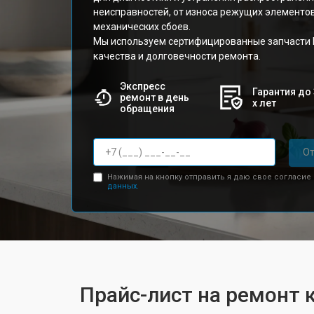
неисправностей, от износа режущих элементов
механических сбоев.
Мы используем сертифицированные запчасти Ph
качества и долговечности ремонта.
Экспресс
Гарантия до 
ремонт в день
х лет
обращения
От
Нажимая на кнопку отправить я даю свое согласие
данных.
Прайс-лист на ремонт 