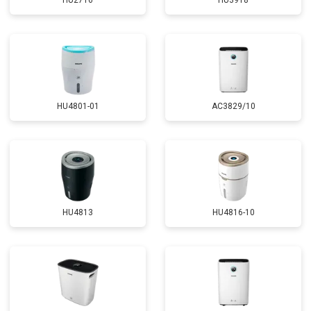
HU2716
HU3918
HU4801-01
AC3829/10
HU4813
HU4816-10