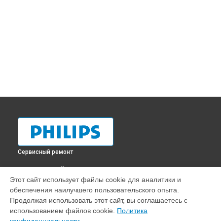
Сервисный ремонт
ВЫБЕРИ СВОЙ ГОРОД
Этот сайт использует файлы cookie для аналитики и
Ремонт очистителя воздуха GoPure 5212 Philips в
обеспечения наилучшего пользовательского опыта.
Краснодаре
Продолжая использовать этот сайт, вы соглашаетесь с
Ремонт очистителя воздуха GoPure 5212 Philips в
Ростове-
использованием файлов cookie.
Политика
на-Дону