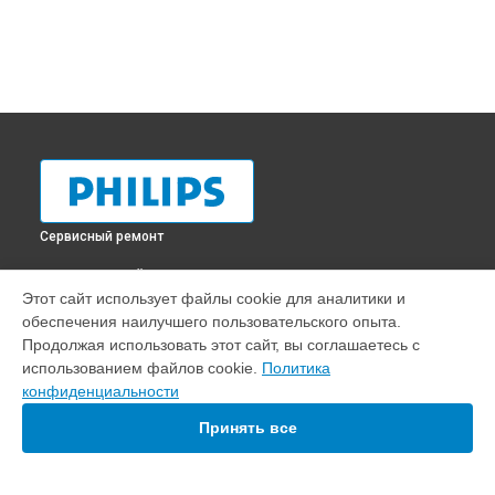
Сервисный ремонт
ВЫБЕРИ СВОЙ ГОРОД
Этот сайт использует файлы cookie для аналитики и
Ремонт парогенератора PerfectCare Aqua Pro GC9315 Philips
обеспечения наилучшего пользовательского опыта.
в
Краснодаре
Продолжая использовать этот сайт, вы соглашаетесь с
Ремонт парогенератора PerfectCare Aqua Pro GC9315 Philips
использованием файлов cookie.
Политика
в
Ростове-на-Дону
конфиденциальности
Ремонт парогенератора PerfectCare Aqua Pro GC9315 Philips
в
Нижнем Новгороде
Принять все
Ремонт парогенератора PerfectCare Aqua Pro GC9315 Philips
в
Новосибирске
Ремонт парогенератора PerfectCare Aqua Pro GC9315 Philips