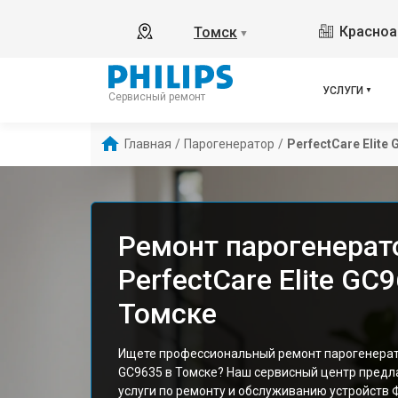
Красноа
Томск
▼
УСЛУГИ
Сервисный ремонт
Главная
/
Парогенератор
/
PerfectCare Elite
Ремонт парогенерато
PerfectCare Elite GC
Томске
Ищете профессиональный ремонт парогенератора
GC9635 в Томске? Наш сервисный центр предл
услуги по ремонту и обслуживанию устройств 