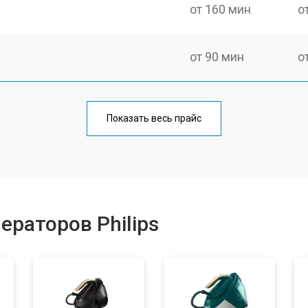
от 160 мин
о
от 90 мин
о
от 110 мин
о
Показать весь прайс
от 70 мин
о
от 130 мин
о
ераторов Philips
ры
от 90 мин
о
от 140 мин
о