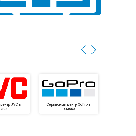
центр JVC в
Сервисный центр GoPro в
Сервисный ц
мске
Томске
То