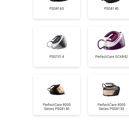
PSG8160
PSG8140
Очистка подошвы утюга
Корпусный ремонт (замена резинок,
Профилактическая чистка
PSG7014
PerfectCare GC6842
Замена клапана давления
PerfectCare 8000
PerfectCare 8000
Series PSG8140
Series PSG8130