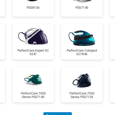
PSG8130
PSG7140
от 70 мин
о
 креплений, кнопок)
от 110 мин
о
от 80 мин
о
PerfectCare Expert GC
PerfectCare Compact
9247
GC7846
от 150 мин
о
PerfectCare 7000
PerfectCare 7000
Series PSG7140
Series PSG7130