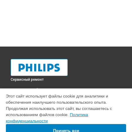
Сервисный ремонт
ВЫБЕРИ СВОЙ ГОРОД
Этот сайт использует файлы cookie для аналитики и
Ремонт проектора Philips в
Краснодаре
обеспечения наилучшего пользовательского опыта.
Ремонт проектора Philips в
Ростове-на-Дону
Продолжая использовать этот сайт, вы соглашаетесь с
Ремонт проектора Philips в
Нижнем Новгороде
использованием файлов cookie.
Политика
конфиденциальности
Ремонт проектора Philips в
Новосибирске
Ремонт проектора Philips в
Челябинске
Принять все