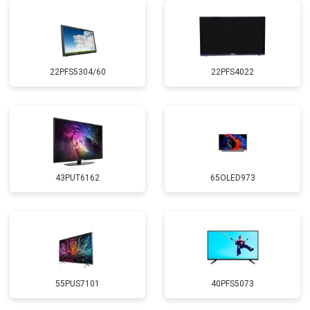
22PFS5304/60
22PFS4022
43PUT6162
65OLED973
55PUS7101
40PFS5073