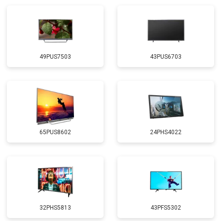
49PUS7503
43PUS6703
65PUS8602
24PHS4022
32PHS5813
43PFS5302