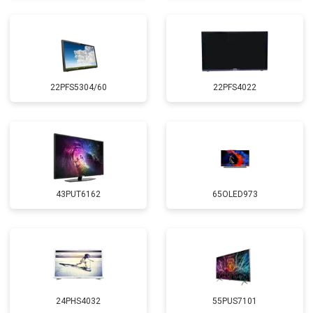
22PFS5304/60
22PFS4022
43PUT6162
65OLED973
24PHS4032
55PUS7101