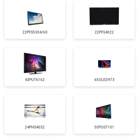
22PFS5304/60
22PFS4022
43PUT6162
65OLED973
24PHS4032
55PUS7101