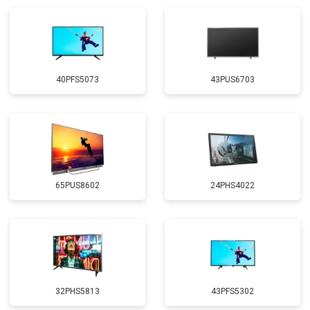
40PFS5073
43PUS6703
65PUS8602
24PHS4022
32PHS5813
43PFS5302